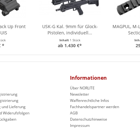
ck Up Front
USK-G Kal. 9mm für Glock-
MAGPUL, M-L
BUIS
Pistolen, individuell...
Sectio
tück
Inhalt
1 Stück
Inh
€ *
ab 1.430 €*
29
Informationen
Über NORLITE
istrierung
Newsletter
gistrierung
Waffenrechtliche Infos
 und Lieferung
Fachhandelspartner werden
d Widerufsfolgen
AGB
Rückgaben
Datenschutzhinweise
Impressum