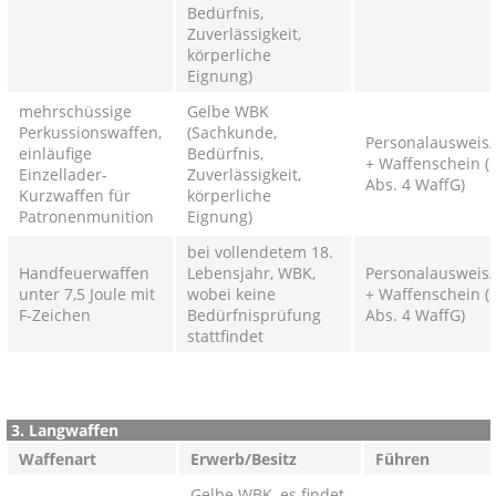
Bedürfnis,
Zuverlässigkeit,
körperliche
Eignung)
mehrschüssige
Gelbe WBK
Perkussionswaffen,
(Sachkunde,
Personalausweis/
einläufige
Bedürfnis,
+ Waffenschein (
Einzellader-
Zuverlässigkeit,
Abs. 4 WaffG)
Kurzwaffen für
körperliche
Patronenmunition
Eignung)
bei vollendetem 18.
Handfeuerwaffen
Lebensjahr, WBK,
Personalausweis/
unter 7,5 Joule mit
wobei keine
+ Waffenschein (
F-Zeichen
Bedürfnisprüfung
Abs. 4 WaffG)
stattfindet
3. Langwaffen
Waffenart
Erwerb/Besitz
Führen
Gelbe WBK, es findet