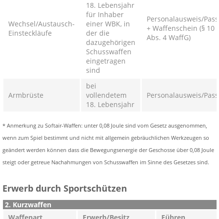
18. Lebensjahr
für Inhaber
Personalausweis/Pass
Wechsel/Austausch-
einer WBK, in
+ Waffenschein (§ 10
Einsteckläufe
der die
Abs. 4 WaffG)
dazugehörigen
Schusswaffen
eingetragen
sind
bei
Armbrüste
vollendetem
Personalausweis/Pass
18. Lebensjahr
* Anmerkung zu Softair-Waffen: unter 0,08 Joule sind vom Gesetz ausgenommen,
wenn zum Spiel bestimmt und nicht mit allgemein gebräuchlichen Werkzeugen so
geändert werden können dass die Bewegungsenergie der Geschosse über 0,08 Joule
steigt oder getreue Nachahmungen von Schusswaffen im Sinne des Gesetzes sind.
Erwerb durch Sportschützen
2. Kurzwaffen
Waffenart
Erwerb/Besitz
Führen