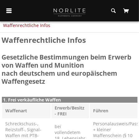
Waffenrechtliche Infos
Waffenrechtliche Infos
Gesetzliche Bestimmungen beim Erwerb
von Waffen und Munition
nach deutschem und europäischem
Waffengesetz
1. Frei verkäufliche Waffen
Erwerb/Besitz
Waffenart
Führen
- FREI
Schreckschuss-,
Personalausweis/Pass
bei
Reizstoff-, Signal-
+ kleiner
vollendetem
Waffen mit PTB-
Waffenschein (§ 10
18. Lebensjahr