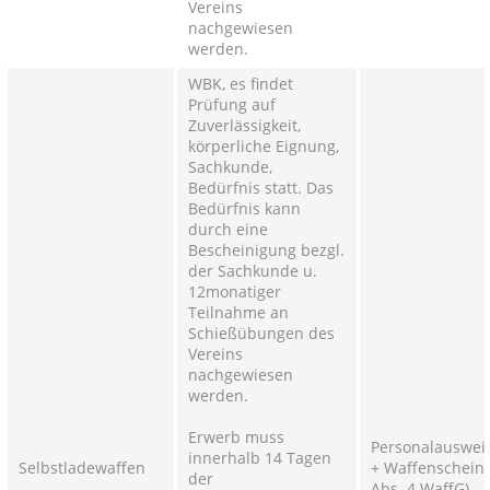
Vereins
nachgewiesen
werden.
WBK, es findet
Prüfung auf
Zuverlässigkeit,
körperliche Eignung,
Sachkunde,
Bedürfnis statt. Das
Bedürfnis kann
durch eine
Bescheinigung bezgl.
der Sachkunde u.
12monatiger
Teilnahme an
Schießübungen des
Vereins
nachgewiesen
werden.
Erwerb muss
Personalauswei
innerhalb 14 Tagen
Selbstladewaffen
+ Waffenschein 
der
Abs. 4 WaffG)